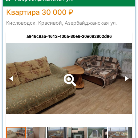
Квартира 30 000 ₽
Кисловодск, Красивой, Азербайджанская ул.
a946c8aa-4612-430a-80e8-20e082802d96