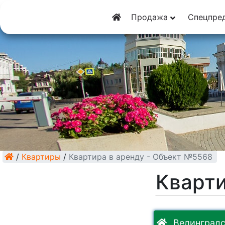
8 (928) 5555-929
Продажа
Спецпре
8 (928) 3054-111
/
Квартиры
/
Квартира в аренду - Объект №5568
Кварти
Велинградс