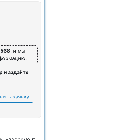
5568
, и мы
нформацию!
 и задайте
вить заявку
к. Евроремонт.