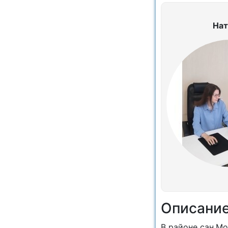
Нат
Описани
В районе сан.Мо