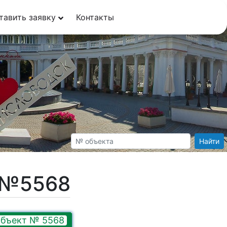
тавить заявку
Контакты
Найти
т №5568
бъект № 5568