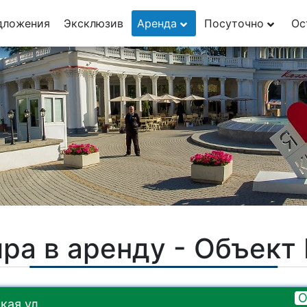
дложения
Эксклюзив
Аренда
Посуточно
Ос
ра в аренду - Объек
О
кая ул.