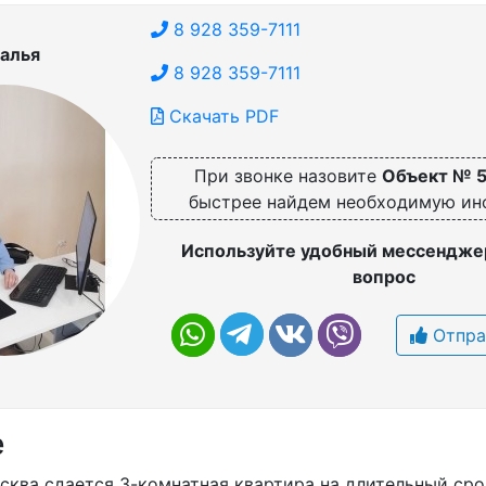
8 928 359-7111
алья
8 928 359-7111
Скачать PDF
При звонке назовите
Объект № 
быстрее найдем необходимую и
Используйте удобный мессенджер
вопрос
Отпра
е
сква сдается 3-комнатная квартира на длительный сро