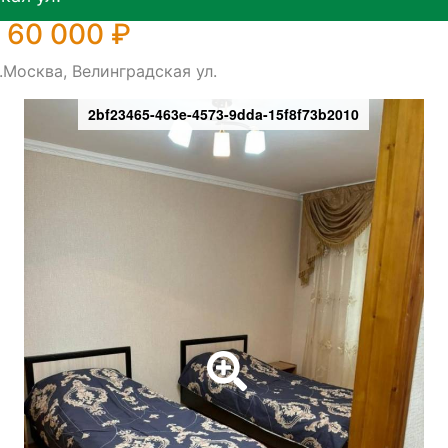
 60 000 ₽
.Москва, Велинградская ул.
2bf23465-463e-4573-9dda-15f8f73b2010