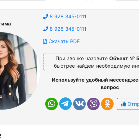
8 928 345-0111
тима
8 928 345-0111
Скачать PDF
При звонке назовите
Объект № 
быстрее найдем необходимую и
Используйте удобный мессенджер
вопрос
Отпр
е