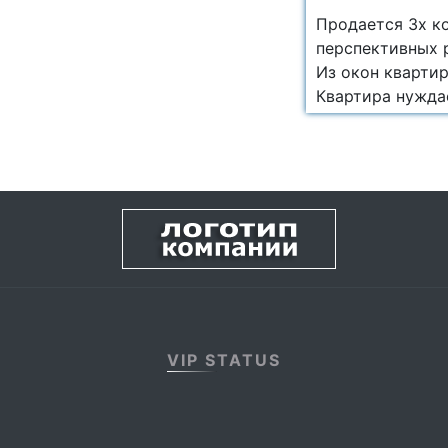
Продается 3х ко
перспективных 
Из окон кварти
Квартира нуждае
VIP STATUS