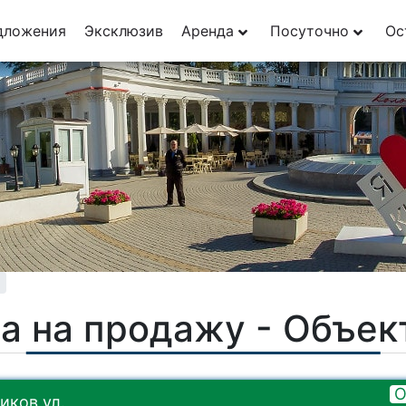
дложения
Эксклюзив
Аренда
Посуточно
Ос
а на продажу - Объе
О
иков ул.