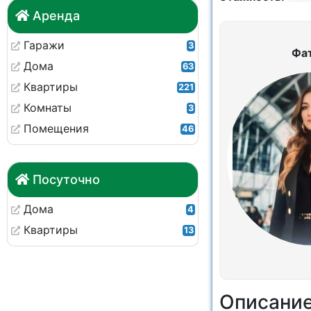
Аренда
Гаражи
3
Фа
Дома
63
Квартиры
221
Комнаты
3
Помещения
46
Посуточно
Дома
4
Квартиры
13
Описани