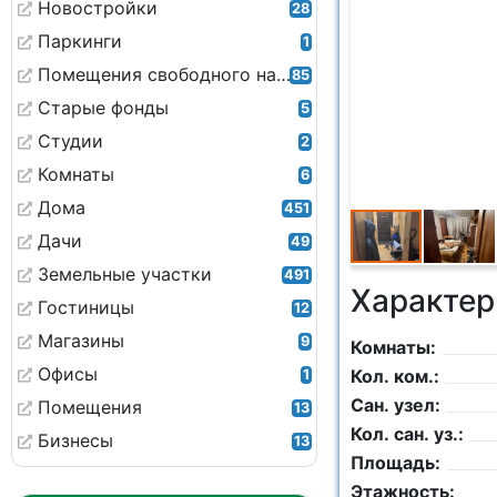
Новостройки
28
Паркинги
1
Помещения свободного назначения
85
Старые фонды
5
Студии
2
Комнаты
6
Дома
451
Дачи
49
Земельные участки
491
Характер
Гостиницы
12
Магазины
9
Комнаты:
Офисы
Кол. ком.:
1
Сан. узел:
Помещения
13
Кол. сан. уз.:
Бизнесы
13
Площадь:
Этажность: