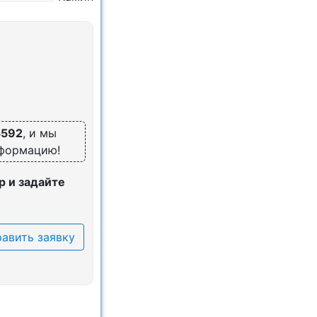
5592
, и мы
нформацию!
 и задайте
авить заявку