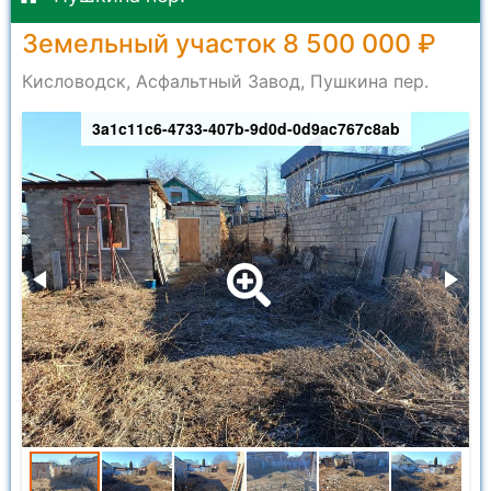
Земельный участок 8 500 000 ₽
Кисловодск, Асфальтный Завод, Пушкина пер.
3a1c11c6-4733-407b-9d0d-0d9ac767c8ab