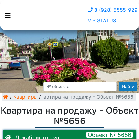
8 (928) 5555-929
VIP STATUS
Найти
/
Квартиры
Квартира на продажу - Объект №5656
/
Квартира на продажу - Объект
№5656
Объект № 5656
Декабристов ул.