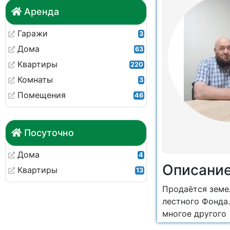
Аренда
Гаражи
3
Дома
63
Квартиры
220
Комнаты
3
Помещения
46
Посуточно
Дома
4
Описани
Квартиры
13
Продаётся земе
лестного Фонда.
многое другого 