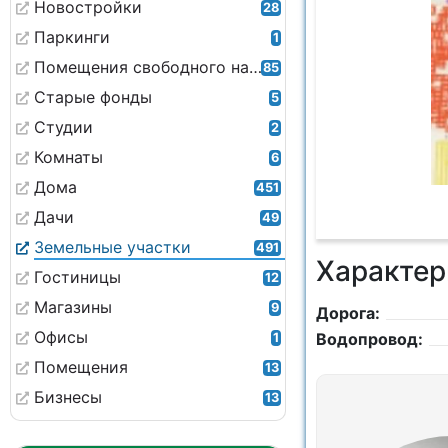
Новостройки
28
Паркинги
1
Помещения свободного назначения
85
Старые фонды
5
Студии
2
Комнаты
6
Дома
451
Дачи
49
Земельные участки
491
Характер
Гостиницы
12
Магазины
9
Дорога:
Офисы
Водопровод:
1
Помещения
13
Бизнесы
13