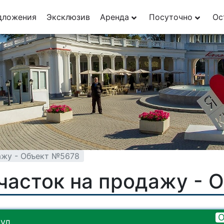
дложения
Эксклюзив
Аренда
Посуточно
Ос
ажу - Объект №5678
часток на продажу - 
О
ул.