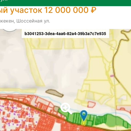
й участок 12 000 000 ₽
чкекен, Шоссейная ул.
b3041253-3dea-4aa6-82a4-39b3a7c7e935