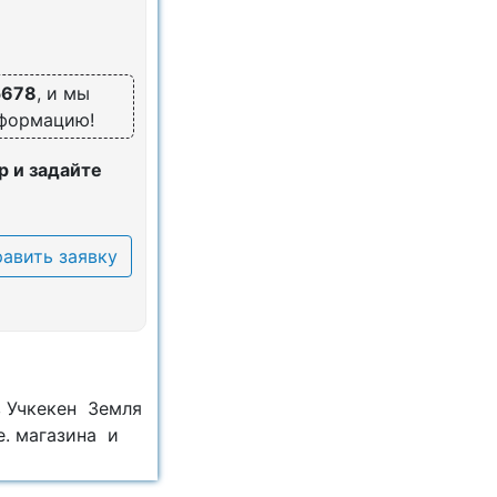
5678
, и мы
нформацию!
 и задайте
авить заявку
в Учкекен Земля
е. магазина и