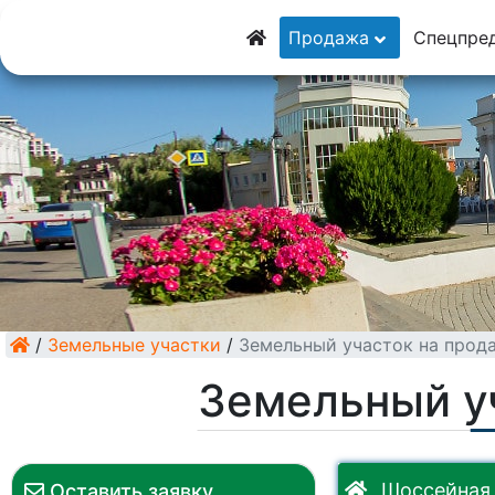
8 (928) 5555-929
Продажа
Спецпре
8 (928) 3054-111
/
Земельные участки
/
Земельный участок на прод
Земельный у
Шоссейная 
Оставить заявку