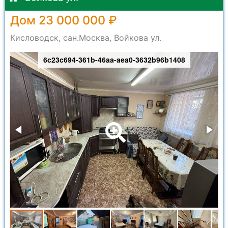
Дом 23 000 000 ₽
Кисловодск, сан.Москва, Войкова ул.
6c23c694-361b-46aa-aea0-3632b96b1408