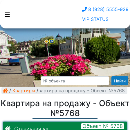
8 (928) 5555-929
VIP STATUS
Найти
/
Квартиры
Квартира на продажу - Объект №5768
/
Квартира на продажу - Объект
№5768
Объект № 5768
Станичная ул.