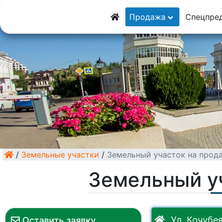
8 (928) 5555-929
Продажа
Спецпре
8 (928) 3054-111
/
Земельные участки
/
Земельный участок на прод
Земельный у
Ул. Кочубе
Оставить заявку