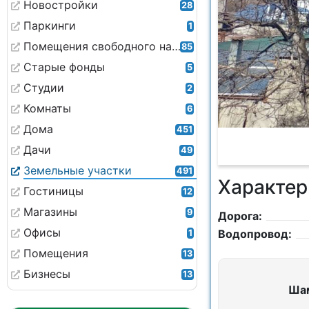
Новостройки
28
Паркинги
1
Помещения свободного назначения
85
Старые фонды
5
Студии
2
Комнаты
6
Дома
451
Дачи
49
Земельные участки
491
Характер
Гостиницы
12
Магазины
9
Дорога:
Офисы
Водопровод:
1
Помещения
13
Бизнесы
13
Ша