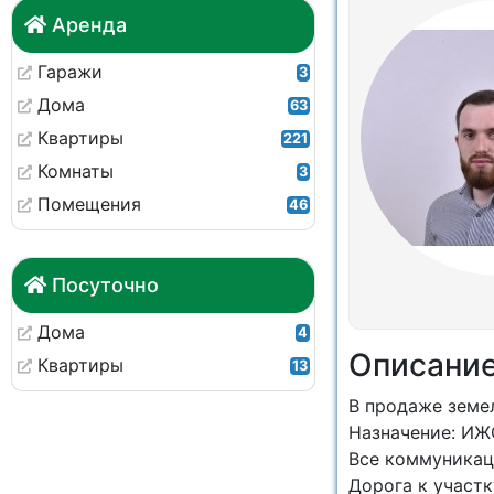
Аренда
Гаражи
3
Дома
63
Квартиры
221
Комнаты
3
Помещения
46
Посуточно
Дома
4
Описани
Квартиры
13
В продаже земе
Назначение: ИЖ
Все коммуникаци
Дорога к участк