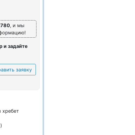
5780
, и мы
нформацию!
 и задайте
авить заявку
 хребет
)