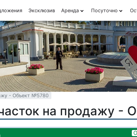
дложения
Эксклюзив
Аренда
Посуточно
Ос
ажу - Объект №5780
часток на продажу - 
О
я