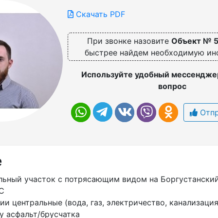
Скачать PDF
При звонке назовите
Объект № 
быстрее найдем необходимую и
Используйте удобный мессенджер
вопрос
Отпр
е
льный участок с потрясающим видом на Боргустанский
С
и центральные (вода, газ, электричество, канализация
у асфальт/брусчатка