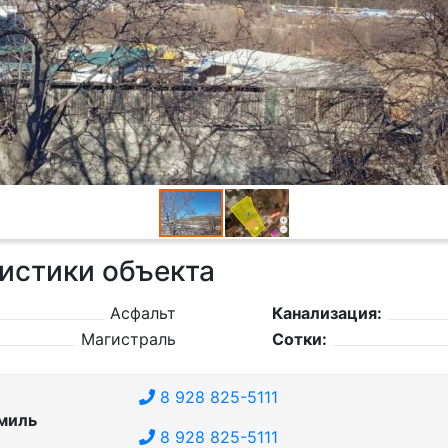
истики объекта
Асфальт
Канализация:
Магистраль
Сотки:
8 928 825-5111
миль
8 928 825-5111