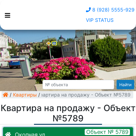
8 (928) 5555-929
VIP STATUS
Найти
/
Квартиры
Квартира на продажу - Объект №5789
/
Квартира на продажу - Объект
№5789
Объект № 5789
Окопная ул.