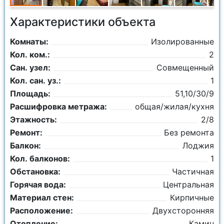
Характеристики объекта
Комнаты:
Изолированные
Кол. ком.:
2
Сан. узел:
Совмещенный
Кол. сан. уз.:
1
Площадь:
51,10/30/9
Расшифровка метража:
общая/жилая/кухня
Этажность:
2/8
Ремонт:
Без ремонта
Балкон:
Лоджия
Кол. балконов:
1
Обстановка:
Частичная
Горячая вода:
Центральная
Материал стен:
Кирпичные
Расположение:
Двухсторонняя
Отопление:
Камин