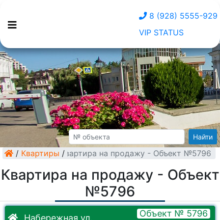
8 (928) 5555-929
VIP STATUS
Найти
/
Квартиры
Квартира на продажу - Объект №5796
/
Квартира на продажу - Объект
№5796
Объект № 5796
Набережная ул.