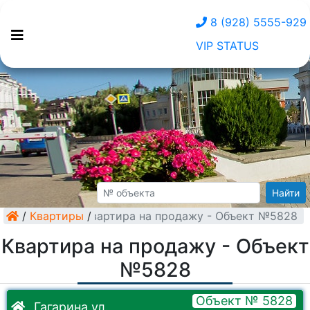
8 (928) 5555-929
VIP STATUS
Найти
/
Квартиры
Квартира на продажу - Объект №5828
/
Квартира на продажу - Объект
№5828
Объект № 5828
Гагарина ул.