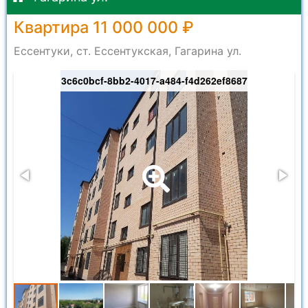
Квартира 11 000 000 ₽
Ессентуки, ст. Ессентукская, Гагарина ул.
3c6c0bcf-8bb2-4017-a484-f4d262ef8687