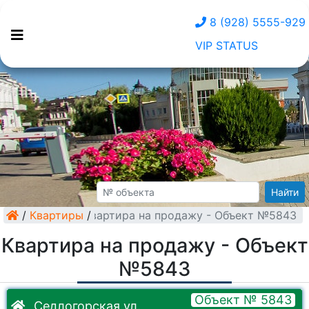
8 (928) 5555-929
VIP STATUS
Найти
/
Квартиры
Квартира на продажу - Объект №5843
/
Квартира на продажу - Объект
№5843
Объект № 5843
Седлогорская ул.