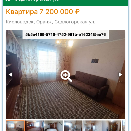
Квартира 7 200 000 ₽
Кисловодск, Оранж, Седлогорская ул.
5b5e4169-5718-4752-961b-e16234f5ee76