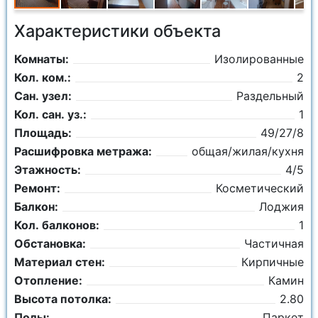
Характеристики объекта
Комнаты:
Изолированные
Кол. ком.:
2
Сан. узел:
Раздельный
Кол. сан. уз.:
1
Площадь:
49/27/8
Расшифровка метража:
общая/жилая/кухня
Этажность:
4/5
Ремонт:
Косметический
Балкон:
Лоджия
Кол. балконов:
1
Обстановка:
Частичная
Материал стен:
Кирпичные
Отопление:
Камин
Высота потолка:
2.80
Полы:
Паркет