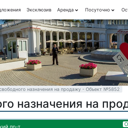
дложения
Эксклюзив
Аренда
Посуточно
Ос
вободного назначения на продажу - Объект №5852
го назначения на про
О
ий пр-т.