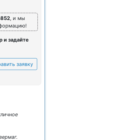
5852
, и мы
нформацию!
 и задайте
авить заявку
тличное
вермаг.