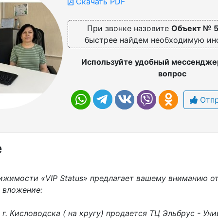
Скачать PDF
При звонке назовите
Объект № 
быстрее найдем необходимую и
Используйте удобный мессенджер
вопрос
Отпр
е
ижимости «VIP Status» предлагает вашему вниманию о
 вложение:
г. Кисловодска ( на кругу) продается ТЦ Эльбрус - Уни