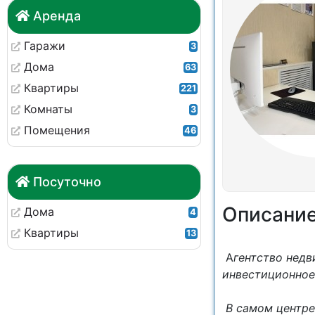
Аренда
Гаражи
3
Дома
63
Квартиры
221
Комнаты
3
Помещения
46
Посуточно
Описани
Дома
4
Квартиры
13
А
гентство недв
инвестиционное
В самом центре 