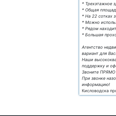
* Трехэтажное з
* Общая площадь
* На 22 сотках 
* Можно исполь
* Рядом находит
* Большая прох
Агентство недв
вариант для Вас
Наши высококва
поддержку и оф
Звоните ПРЯМО 
При звонке назо
информацию!
Кисловодска про