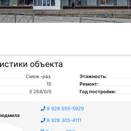
истики объекта
Смеж.-раз.
Этажность:
15
Ремонт:
3 264/0/0
Год постройки:
8 928 555-5929
Людмила
8 928 305-4111