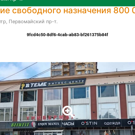
е свободного назначения 800 
тр, Первомайский пр-т.
9fcd4c50-8df6-4cab-ab83-bf261375b84f