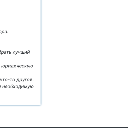
ода.
брать лучший
ю юридическую
то-то другой.
м необходимую