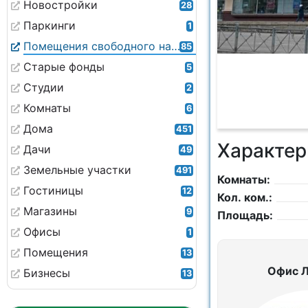
Новостройки
28
Паркинги
1
Помещения свободного назначения
85
Старые фонды
5
Студии
2
Комнаты
6
Дома
451
Характер
Дачи
49
Земельные участки
491
Комнаты:
Гостиницы
12
Кол. ком.:
Магазины
9
Площадь:
Офисы
1
Помещения
13
Офис 
Бизнесы
13