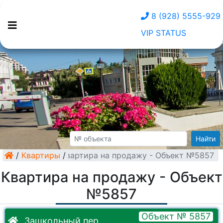
8 (928) 5555-929
VIP STATUS
Найти
/
Квартиры
Квартира на продажу - Объект №5857
/
Квартира на продажу - Объект
№5857
Объект № 5857
Зашкольный пер.