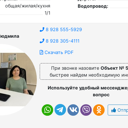
общая/жилая/кухня
Водопровод:
1/1
8 928 555-5929
Людмила
8 928 305-4111
Скачать PDF
При звонке назовите
Объект № 
быстрее найдем необходимую и
Используйте удобный мессенджер
вопрос
Отпр