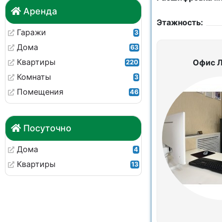
Аренда
Этажность:
Гаражи
3
Дома
63
Квартиры
Офис 
220
Комнаты
3
Помещения
46
Посуточно
Дома
4
Квартиры
13