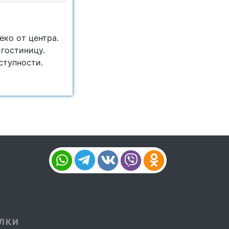
eкo oт центра.
 гoстиницу.
ступнocти.
ЛКИ