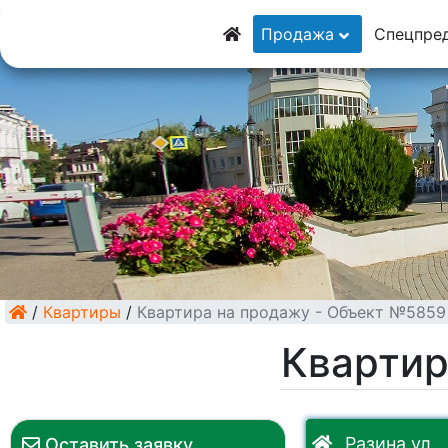
8 (928) 5555-929
Продажа
Спецпре
8 (928) 3054-111
/
Квартиры
/
Квартира на продажу - Объект №5859
Квартир
Разина ул.
Оставить заявку