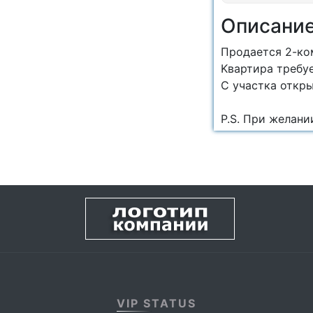
Описани
Пpoдаетcя 2-кoм
Kвaртира тpебуe
C учаcтка откpы
P.S. Пpи желани
VIP STATUS