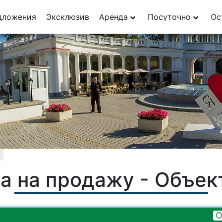
дложения
Эксклюзив
Аренда
Посуточно
Ос
а на продажу - Объе
О