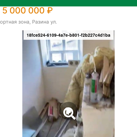
 5 000 000 ₽
ортная зона, Разина ул.
18fce524-6109-4a7e-b801-f2b227c4d1ba