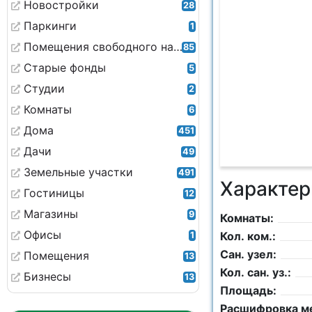
Новостройки
28
Паркинги
1
Помещения свободного назначения
85
Старые фонды
5
Студии
2
Комнаты
6
Дома
451
Дачи
49
Земельные участки
491
Характер
Гостиницы
12
Магазины
9
Комнаты:
Офисы
Кол. ком.:
1
Сан. узел:
Помещения
13
Кол. сан. уз.:
Бизнесы
13
Площадь:
Расшифровка м