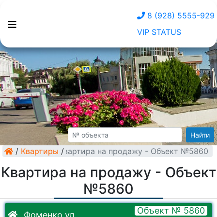
8 (928) 5555-929
VIP STATUS
Найти
/
Квартиры
Квартира на продажу - Объект №5860
/
Квартира на продажу - Объект
№5860
Объект № 5860
Фоменко ул.