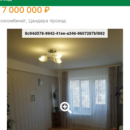
 7 000 000 ₽
сокомбинат, Цандера проезд
8c94d578-9942-41ee-a346-9607287bf892