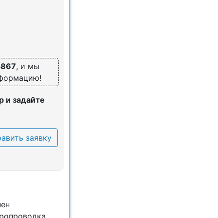
5867
, и мы
нформацию!
 и задайте
авить заявку
нен
тропроводка,