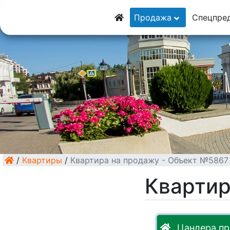
8 (928) 5555-929
Продажа
Спецпре
8 (928) 3054-111
/
Квартиры
/
Квартира на продажу - Объект №5867
Квартир
Цандера пр