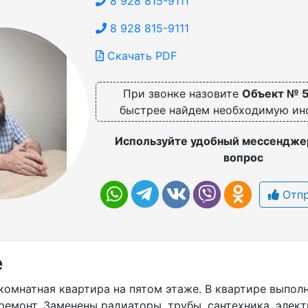
8 928 815-9111
8 928 815-9111
Скачать PDF
При звонке назовите
Объект № 
быстрее найдем необходимую и
Используйте удобный мессенджер
вопрос
Отпр
е
комнатная квартира на пятом этаже. В квартире выпол
ремонт, Заменены радиаторы. трубы, сантехника, элек