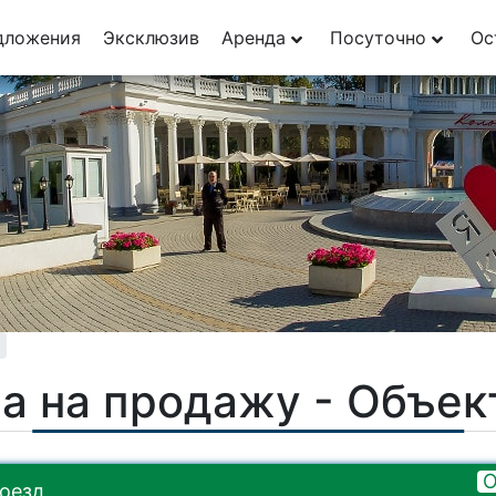
дложения
Эксклюзив
Аренда
Посуточно
Ос
а на продажу - Объе
О
оезд