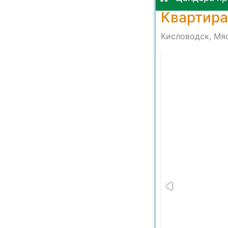
Квартира
Кисловодск, Мя
-1b0ae0ede3c1