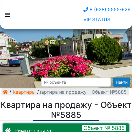
8 (928) 5555-929
VIP STATUS
Найти
/
Квартиры
Квартира на продажу - Объект №5885
/
Квартира на продажу - Объект
№5885
Объект № 5885
Римгорская ул.