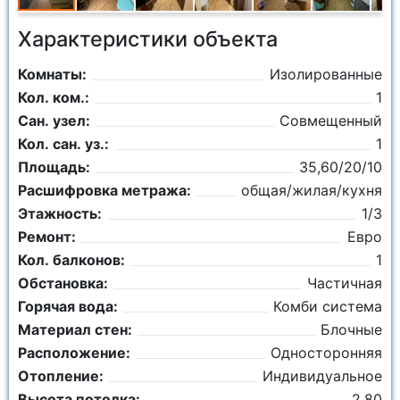
Характеристики объекта
Комнаты:
Изолированные
Кол. ком.:
1
Сан. узел:
Совмещенный
Кол. сан. уз.:
1
Площадь:
35,60/20/10
Расшифровка метража:
общая/жилая/кухня
Этажность:
1/3
Ремонт:
Евро
Кол. балконов:
1
Обстановка:
Частичная
Горячая вода:
Комби система
Материал стен:
Блочные
Расположение:
Односторонняя
Отопление:
Индивидуальное
Высота потолка:
2.80