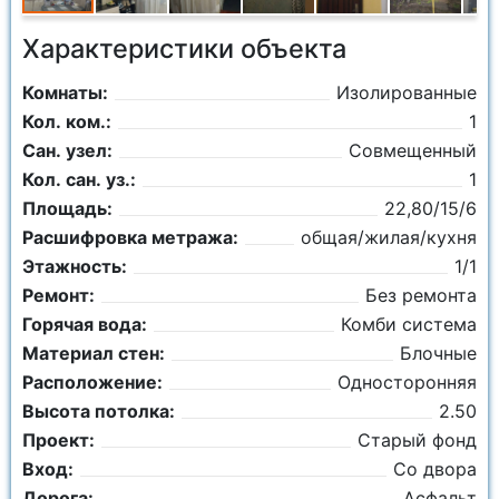
Характеристики объекта
Комнаты:
Изолированные
Кол. ком.:
1
Сан. узел:
Совмещенный
Кол. сан. уз.:
1
Площадь:
22,80/15/6
Расшифровка метража:
общая/жилая/кухня
Этажность:
1/1
Ремонт:
Без ремонта
Горячая вода:
Комби система
Материал стен:
Блочные
Расположение:
Односторонняя
Высота потолка:
2.50
Проект:
Старый фонд
Вход:
Со двора
Дорога:
Асфальт