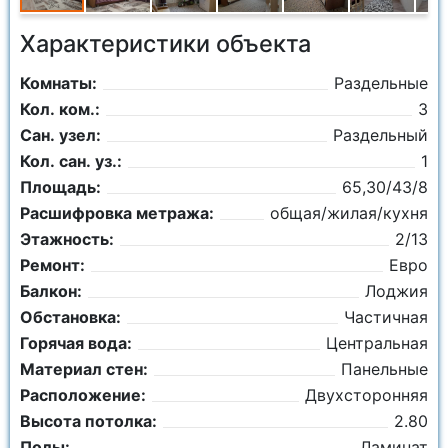
Характеристики объекта
Комнаты:
Раздельные
Кол. ком.:
3
Сан. узел:
Раздельный
Кол. сан. уз.:
1
Площадь:
65,30/43/8
Расшифровка метража:
общая/жилая/кухня
Этажность:
2/13
Ремонт:
Евро
Балкон:
Лоджия
Обстановка:
Частичная
Горячая вода:
Центральная
Материал стен:
Панельные
Расположение:
Двухсторонняя
Высота потолка:
2.80
Полы:
Ламинат