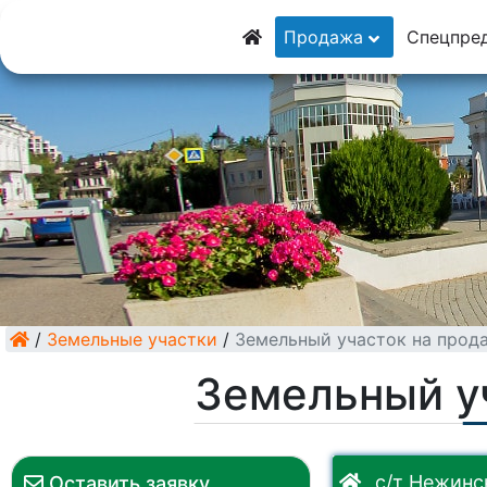
8 (928) 5555-929
Продажа
Спецпре
8 (928) 3054-111
/
Земельные участки
/
Земельный участок на прод
Земельный у
с/т Нежинс
Оставить заявку