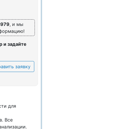
5979
, и мы
нформацию!
 и задайте
авить заявку
сти для
. Все
анализации.