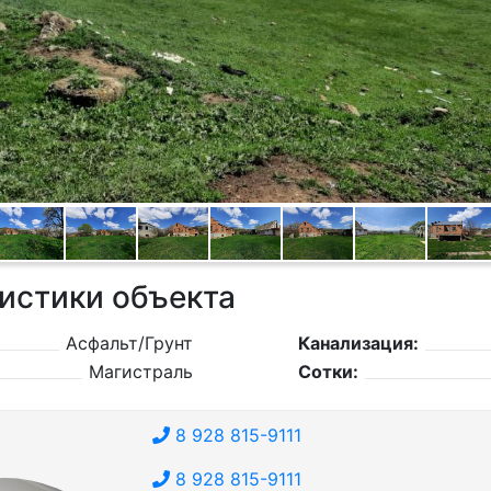
истики объекта
Асфальт/Грунт
Канализация:
Магистраль
Сотки:
8 928 815-9111
8 928 815-9111