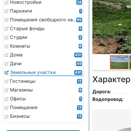
Новостройки
28
Паркинги
1
Помещения свободного назначения
85
Старые фонды
5
Студии
2
Комнаты
6
Дома
451
Дачи
49
Земельные участки
491
Характер
Гостиницы
12
Магазины
9
Дорога:
Офисы
Водопровод:
1
Помещения
13
Бизнесы
13