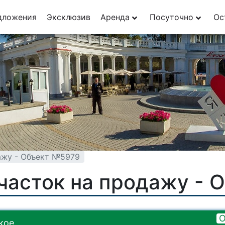
дложения
Эксклюзив
Аренда
Посуточно
Ос
ажу - Объект №5979
часток на продажу - 
О
кое