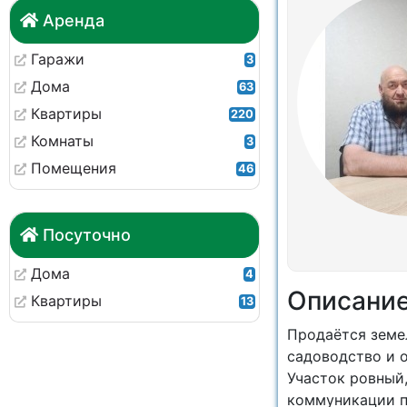
Аренда
Гаражи
3
Дома
63
Квартиры
220
Комнаты
3
Помещения
46
Посуточно
Дома
4
Описани
Квартиры
13
Продаётся земел
садоводство и 
Участок ровный,
коммуникации п