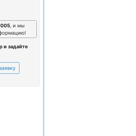
6005
, и мы
нформацию!
 и задайте
заявку