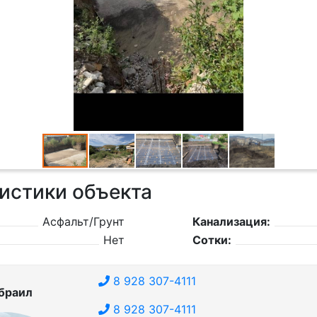
истики объекта
Асфальт/Грунт
Канализация:
Нет
Сотки:
8 928 307-4111
браил
8 928 307-4111