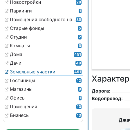
Новостройки
28
Паркинги
1
Помещения свободного назначения
85
Старые фонды
5
Студии
2
Комнаты
6
Дома
451
Дачи
49
Земельные участки
491
Характер
Гостиницы
12
Магазины
9
Дорога:
Офисы
Водопровод:
1
Помещения
13
Бизнесы
13
Джа