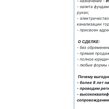
- нaзначeниe -
И
- залита фундам
руках;
- электричество
канализации гор
- присвоен адр
О СДЕЛКЕ:
- без обременен
- прямая продаж
- полное юриди
- любые формы 
Почему выгодно
- более 8 лет 
- проводим рег
- высококвалиф
сопровождении