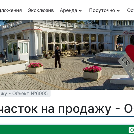
29
дложения
Эксклюзив
Аренда
Посуточно
Ос
1
ажу - Объект №6005
часток на продажу - 
О