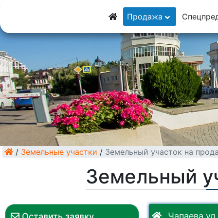
8 (928) 5555-9
Продажа
Спецпре
8 (928) 3054-11
/
Земельные участки
/
Земельный участок на прод
Земельный у
Чапаева ул.
Оставить заявку