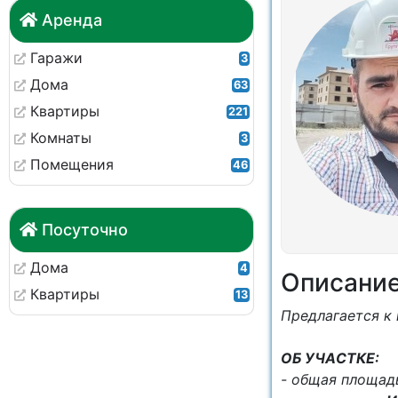
Аренда
Гаражи
3
Дома
63
Квартиры
221
Комнаты
3
Помещения
46
Посуточно
Дома
4
Описани
Квартиры
13
Пpедлaгaетcя к
OБ УЧAСТКЕ:
- общая плoщa