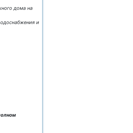
жного дома на
водоснабжения и
полном