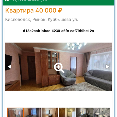
Квартира 40 000 ₽
Кисловодск, Рынок, Куйбышева ул.
d13c2aab-bbae-4230-a6fc-eaf79f9be12a