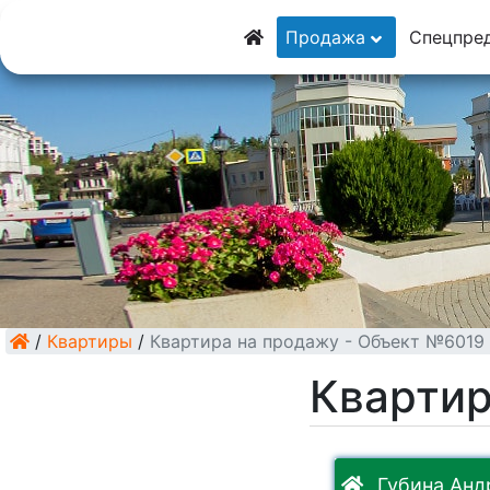
8 (928) 5555-929
Продажа
Спецпре
8 (928) 3054-111
/
Квартиры
/
Квартира на продажу - Объект №6019
Квартир
Губина Андр