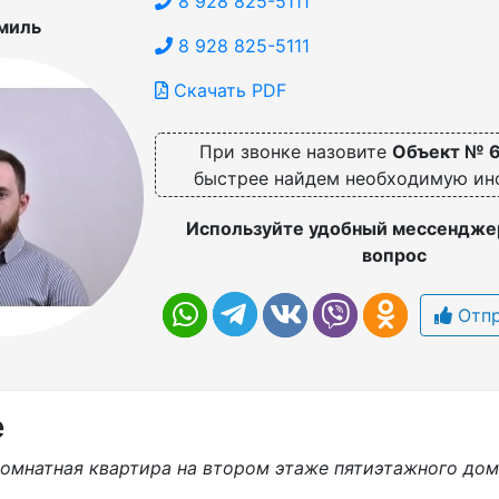
8 928 825-5111
миль
8 928 825-5111
Скачать PDF
При звонке назовите
Объект № 
быстрее найдем необходимую и
Используйте удобный мессенджер
вопрос
Отпр
е
комнатная квартира на втором этаже пятиэтажного дом