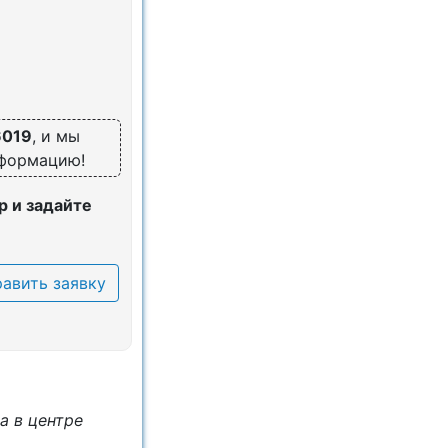
6019
, и мы
нформацию!
 и задайте
авить заявку
а в центре