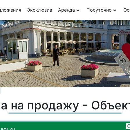
дложения
Эксклюзив
Аренда
Посуточно
Ос
а на продажу - Объе
ея ул.