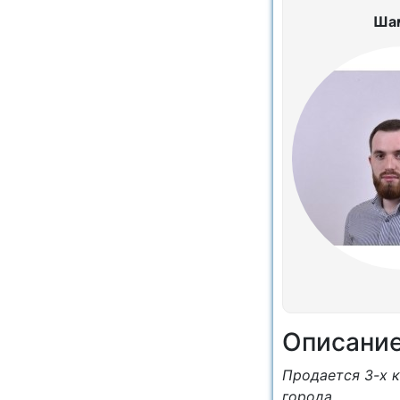
Ша
Описани
Продается 3-х 
города.