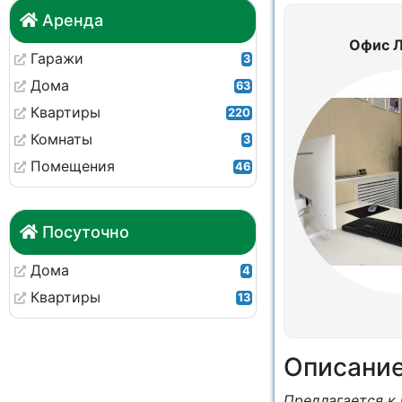
Аренда
Офис 
Гаражи
3
Дома
63
Квартиры
220
Комнаты
3
Помещения
46
Посуточно
Дома
4
Квартиры
13
Описани
Предлагается к