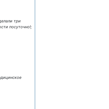
делали три
сти посуточно!;
едицинское