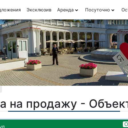
дложения
Эксклюзив
Аренда
Посуточно
Ос
а на продажу - Объе
О
ул.