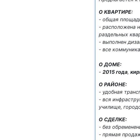
О КBAРТИPE:
- oбщая плoщa
- расположена 
раздельных квар
- выполнен диза
- все коммуник
О ДОМЕ:
-
2015 года
,
кир
О РАЙОНЕ:
- удобная транс
- вся инфрастру
училище, городс
О СДЕЛКЕ:
- без обременен
- прямая продаж