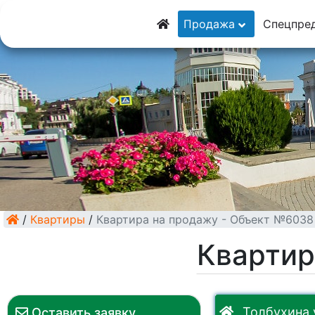
8 (928) 5555-929
Продажа
Спецпре
8 (928) 3054-111
/
Квартиры
/
Квартира на продажу - Объект №6038
Квартир
Толбухина 
Оставить заявку