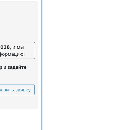
6038
, и мы
нформацию!
 и задайте
авить заявку