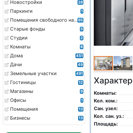
Новостройки
28
Паркинги
1
Помещения свободного назначения
85
Старые фонды
5
Студии
2
Комнаты
6
Дома
451
Дачи
49
Земельные участки
491
Характер
Гостиницы
12
Магазины
9
Комнаты:
Офисы
Кол. ком.:
1
Сан. узел:
Помещения
13
Кол. сан. уз.:
Бизнесы
13
Площадь: