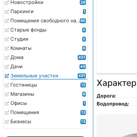
Новостройки
28
Паркинги
1
Помещения свободного назначения
85
Старые фонды
5
Студии
2
Комнаты
6
Дома
451
Дачи
49
Земельные участки
491
Характер
Гостиницы
12
Магазины
9
Дорога:
Офисы
Водопровод:
1
Помещения
13
Бизнесы
13