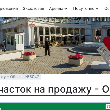
дложения
Эксклюзив
Аренда
Посуточно
Ос
ажу - Объект №6047
часток на продажу - 
О
д