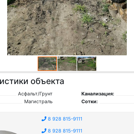
истики объекта
Асфальт/Грунт
Канализация:
Магистраль
Сотки:
8 928 815-9111
8 928 815-9111