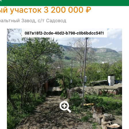
й участок 3 200 000 ₽
фальтный Завод, с/т Садовод
087a18f2-2cde-40d2-b798-c0b6bdcc54f1