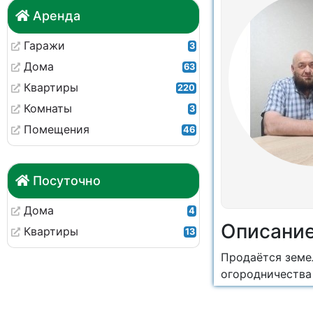
Аренда
Гаражи
3
Дома
63
Квартиры
220
Комнаты
3
Помещения
46
Посуточно
Дома
4
Описани
Квартиры
13
Продаётся земе
огородничества