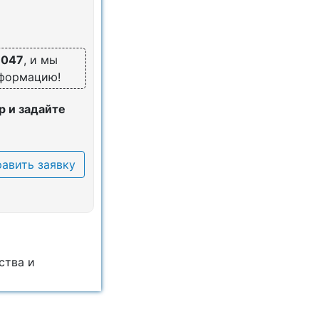
6047
, и мы
нформацию!
 и задайте
авить заявку
ства и