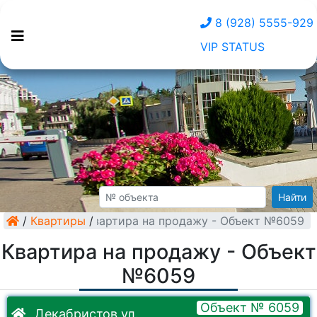
8 (928) 5555-929
VIP STATUS
Найти
/
Квартиры
Квартира на продажу - Объект №6059
/
Квартира на продажу - Объект
№6059
Объект № 6059
Декабристов ул.