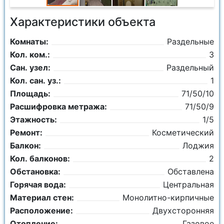
Характеристики объекта
Комнаты:
Раздельные
Кол. ком.:
3
Сан. узел:
Раздельный
Кол. сан. уз.:
1
Площадь:
71/50/10
Расшифровка метража:
71/50/9
Этажность:
1/5
Ремонт:
Косметический
Балкон:
Лоджия
Кол. балконов:
2
Обстановка:
Обставлена
Горячая вода:
Центральная
Материал стен:
Монолитно-кирпичные
Расположение:
Двухсторонняя
Отопление:
Газовое