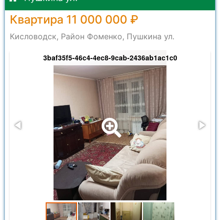
Квартира 11 000 000 ₽
Кисловодск, Район Фоменко, Пушкина ул.
3baf35f5-46c4-4ec8-9cab-2436ab1ac1c0