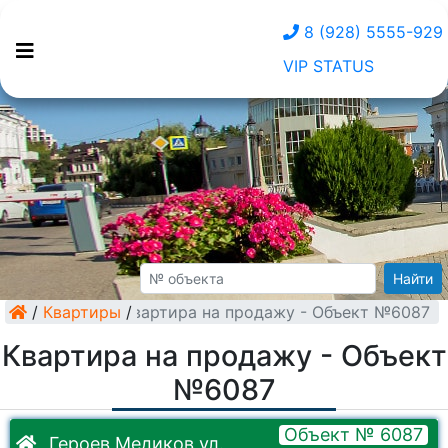
8 (928) 5555-929
VIP STATUS
Найти
/
Квартиры
Квартира на продажу - Объект №6087
/
Квартира на продажу - Объект
№6087
Объект № 6087
Героев Медиков ул.