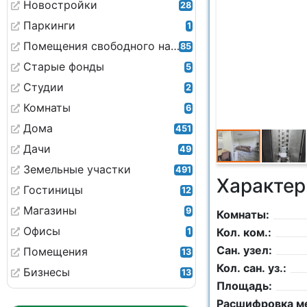
Новостройки
28
Паркинги
1
Помещения свободного назначения
85
Старые фонды
5
Студии
2
Комнаты
6
Дома
451
Дачи
49
Земельные участки
491
Характер
Гостиницы
12
Магазины
9
Комнаты:
Офисы
Кол. ком.:
1
Сан. узел:
Помещения
13
Кол. сан. уз.:
Бизнесы
13
Площадь:
Расшифровка м