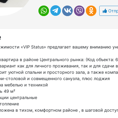
Отпр
е
ижимости «VIP Status» предлагает вашему вниманию ун
вартира в районе Центрального рынка: (Код объекта: 6
вариант как для личного проживания, так и для сдачи в
оит уютной спальни и просторного зала, а также комп
ни-столовой и совмещенного санузла, плюс лоджия
на мебелью и техникой
ь 49 м²
ации центральные
отопление
ложена в тихом, комфортном районе , в шаговой досту