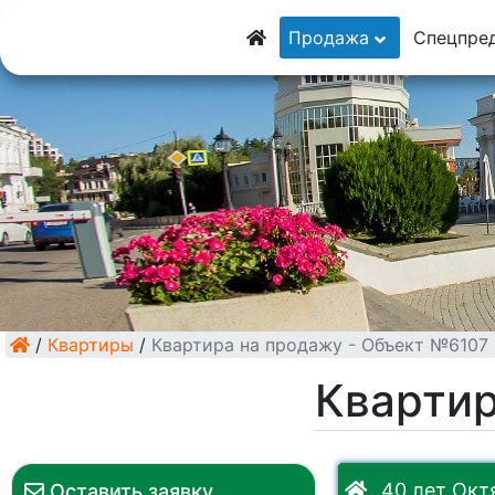
8 (928) 5555-929
Продажа
Спецпре
8 (928) 3054-111
/
Квартиры
/
Квартира на продажу - Объект №6107
Квартир
40 лет Октя
Оставить заявку