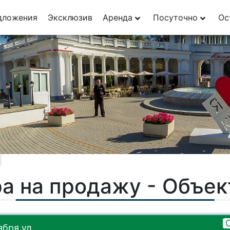
дложения
Эксклюзив
Аренда
Посуточно
Ос
а на продажу - Объе
бря ул.