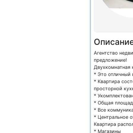
Описани
Агентство недв
предложение!
Двухкомнатная к
* Это отличный 
* Квартира сост
просторной кух
* Укомплектова
* Общая площад
* Все коммуник
* Центральное 
Квартира распо
* Магазины