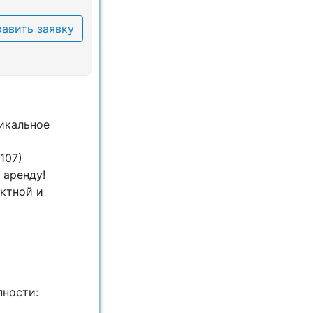
авить заявку
икальное
107)
 аренду!
актной и
пности: