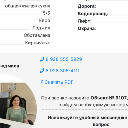
общая/жилая/кухня
Дорога:
5/5
Водопровод:
Евро
Лифт:
Лоджия
Охрана:
Обставлена
Кирпичные
8 928 555-5929
Людмила
8 928 305-4111
Скачать PDF
При звонке назовите
Объект № 6107
найдем необходимую инфор
Используйте удобный мессенджер
вопрос