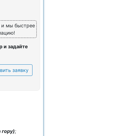
, и мы быстрее
мацию!
 и задайте
вить заявку
 гору)
;