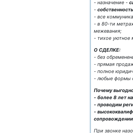
- нaзначeниe -
с
-
собственност
- все коммуника
- в 80-ти метра
межевания;
- тихое уютное
О СДЕЛКЕ:
- без обременен
- прямая продаж
- полное юриди
- любые формы 
Почему выгодно
- более 8 лет 
- проводим рег
- высококвалиф
сопровождении
При звонке назо