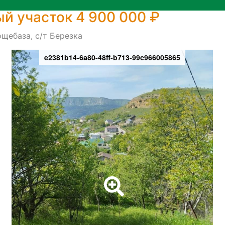
й участок 4 900 000 ₽
щебаза, с/т Березка
e2381b14-6a80-48ff-b713-99c966005865