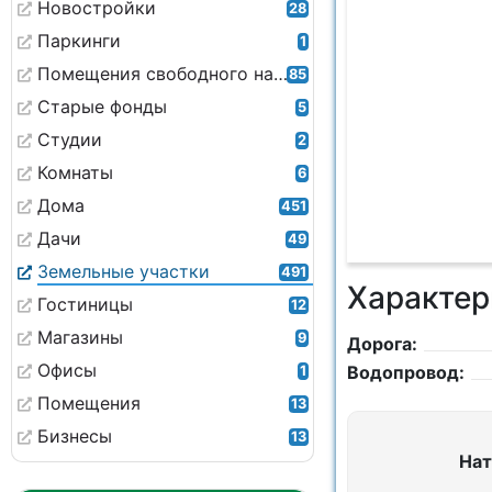
Новостройки
28
Паркинги
1
Помещения свободного назначения
85
Старые фонды
5
Студии
2
Комнаты
6
Дома
451
Дачи
49
Земельные участки
491
Характер
Гостиницы
12
Магазины
9
Дорога:
Офисы
Водопровод:
1
Помещения
13
Бизнесы
13
Нат