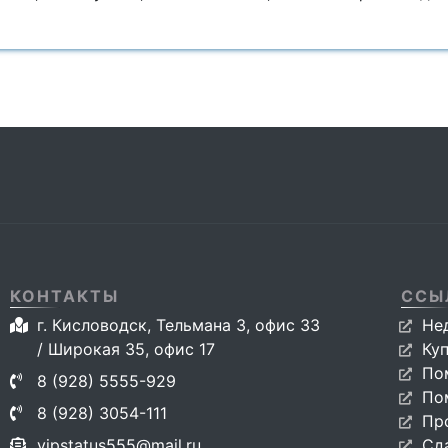
КОНТАКТЫ
ССЫ
г. Кисловодск, Тельмана 3, офис 33
Не
/ Широкая 35, офис 17
Ку
По
8 (928) 5555-929
По
8 (928) 3054-111
Пр
vipstatus555@mail.ru
Сд