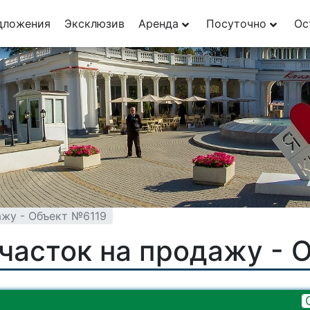
дложения
Эксклюзив
Аренда
Посуточно
Ос
ажу - Объект №6119
часток на продажу - 