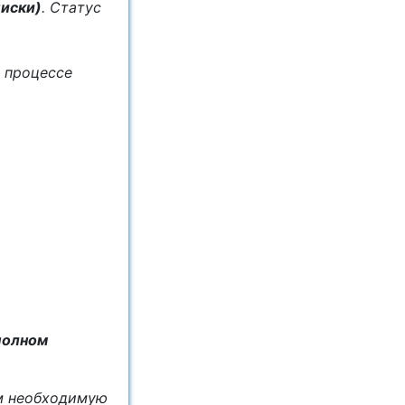
писки)
. Cтaтус
в процессе
полном
ём необходимую