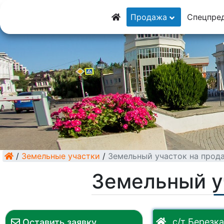
8 (928) 5555-929
Продажа
Спецпре
8 (928) 3054-111
/
Земельные участки
/
Земельный участок на прод
Земельный у
с/т Березка
Оставить заявку