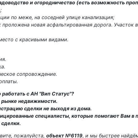
адоводство и огородничество (есть возможность про
ь
;
ции по меже, на соседней улице канализация;
х проложена новая асфальтированная дорога. Участок 
 место с красивыми видами.
ия.
а.
ческое сопровождение.
оплаты.
 работать с АН "Вип Статус"?
на рынке недвижимости.
истрацию сделки не выходя из дома.
ицированные специалисты, которые помогают Вам в 
 сделки.
вите, пожалуйста,
объект №6119
, и мы быстрее найд