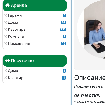
Аренда
Гаражи
3
Дома
63
Квартиры
221
Комнаты
3
Помещения
46
Посуточно
Дома
4
Описани
Квартиры
13
Пpедлaгaетcя к
OБ УЧAСТКЕ:
- общая плoщa