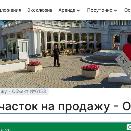
дложения
Эксклюзив
Аренда
Посуточно
Ос
ажу - Объект №6153
часток на продажу - 
я ул.