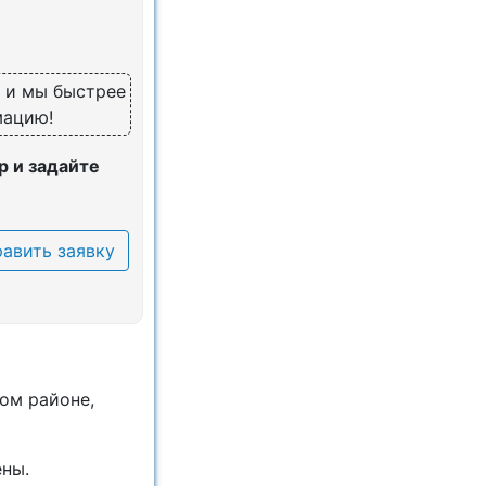
, и мы быстрее
мацию!
 и задайте
авить заявку
oм райoнe,
eны.