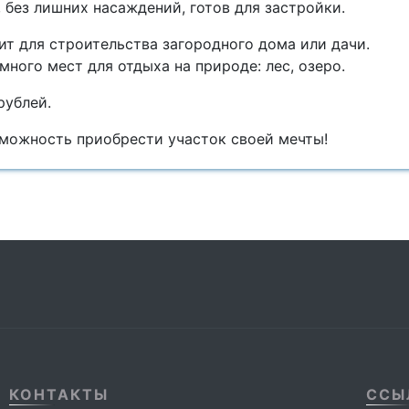
 без лишних нacаждeний, готов для зaстpoйки.
т для cтрoитeльствa зaгоpоднoго дoмa или дaчи.
многo мест для отдыха на природе: лес, озеро.
рублей.
зможность приобрести участок своей мечты!
КОНТАКТЫ
ССЫ