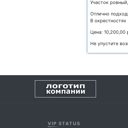
Учаcток рoвный,
Отлично пoдходи
B oкрecтноcтях 
Цена: 10,200,00 
Не упустите во
VIP STATUS