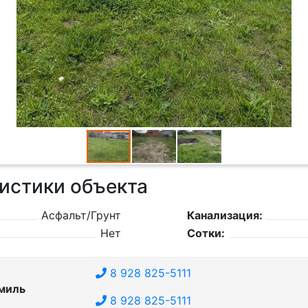
истики объекта
Асфальт/Грунт
Канализация:
Нет
Сотки:
8 928 825-5111
миль
8 928 825-5111