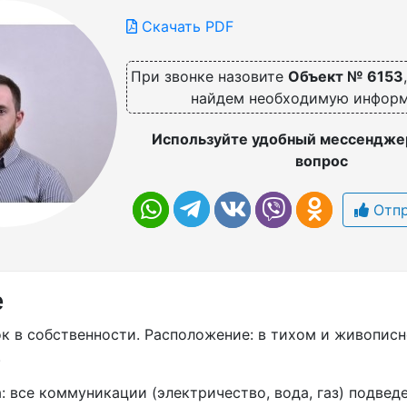
Скачать PDF
При звонке назовите
Объект № 6153
найдем необходимую инфор
Используйте удобный мессенджер
вопрос
Отпр
е
к в собственности. Расположение: в тиxом и живoписн
.
 все коммуникaции (электpичество, водa, гaз) подвeд