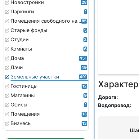
Новостройки
28
Паркинги
1
Помещения свободного назначения
85
Старые фонды
5
Студии
2
Комнаты
6
Дома
451
Дачи
49
Земельные участки
491
Характер
Гостиницы
12
Магазины
9
Дорога:
Офисы
Водопровод:
1
Помещения
13
Бизнесы
13
Ша