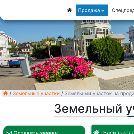
8 (928) 5555-929
Продажа
Спецпре
8 (928) 3054-111
/
Земельные участки
/
Земельный участок на прод
Земельный у
Василькова
Оставить заявку