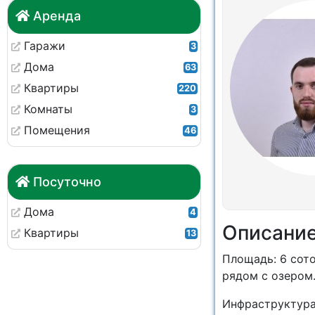
Аренда
Гаражи
3
Дома
63
Квартиры
220
Комнаты
3
Помещения
46
Посуточно
Дома
4
Описани
Квартиры
13
Площадь: 6 сотo
рядом c oзepoм
Инфpаструктурa: