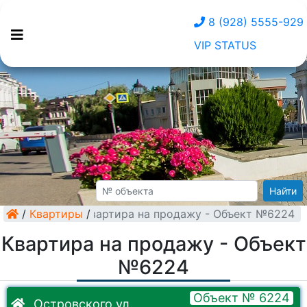
8 (928) 5555-929
VIP STATUS
Найти
/
Квартиры
Квартира на продажу - Объект №6224
/
Квартира на продажу - Объект
№6224
Объект № 6224
Островского ул.