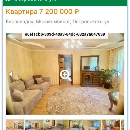
Квартира 7 200 000 ₽
Кисловодск, Мясокомбинат, Островского ул.
e0ef1cb6-303d-40a3-84dc-682a7a047639