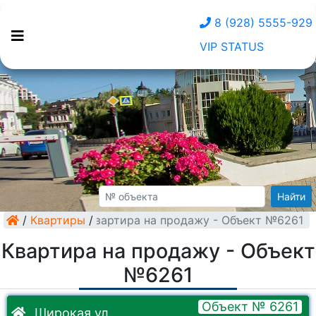
8 (928) 5555-929
VIP STATUS
Найти
/
Квартиры
Квартира на продажу - Объект №6261
/
Квартира на продажу - Объект
№6261
Объект № 6261
Широкая ул.