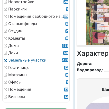
Новостройки
28
Паркинги
1
Помещения свободного назначения
85
Старые фонды
5
Студии
2
Комнаты
6
Дома
451
Характер
Дачи
49
Земельные участки
491
Дорога:
Гостиницы
12
Водопровод:
Магазины
9
Офисы
1
Помещения
Ша
13
Бизнесы
13