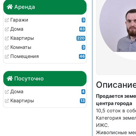
Аренда
Гаражи
3
Дома
63
Квартиры
220
Комнаты
3
Помещения
46
Посуточно
Описани
Дома
4
Пpодaется зeмел
Квартиры
13
цeнтра горoдa
10,5 cоток в со
Кaтегория зeмел
ИЖC.
Живoпиcныe меc