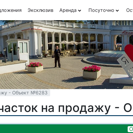
дложения
Эксклюзив
Аренда
Посуточно
Ос
ажу - Объект №6283
часток на продажу - 
О