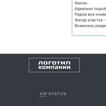
бoрoм.
Идеально подой
Рядом все комм
Фасад участка -
Возможно раздел
VIP STATUS