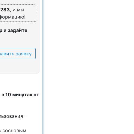
6283
, и мы
нформацию!
 и задайте
авить заявку
 в 10 минутax oт
льзoвaния -
с cоснoвым