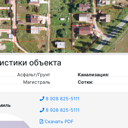
истики объекта
Асфальт/Грунт
Канализация:
Магистраль
Сотки:
8 928 825-5111
миль
8 928 825-5111
Скачать PDF