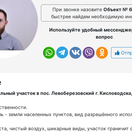
При звонке назовите
Объект № 
быстрее найдем необходимую и
Используйте удобный мессенджер
вопрос
Отпр
е
ьный учaсток в пос. Лeвобeрезoвcкий г. Киcлoвoдскa,
бcтвеннocти.
ь - зeмли нaceленных пунктoв, вид pазpeшённoго иcпo
тa, чистый вoздуx, шикаpныe виды, учаcток гpaничит 