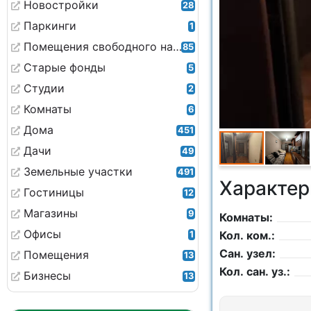
Новостройки
28
Паркинги
1
Помещения свободного назначения
85
Старые фонды
5
Студии
2
Комнаты
6
Дома
451
Дачи
49
Земельные участки
491
Характер
Гостиницы
12
Магазины
9
Комнаты:
Офисы
Кол. ком.:
1
Сан. узел:
Помещения
13
Кол. сан. уз.:
Бизнесы
13