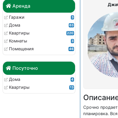
Джа
Аренда
Гаражи
3
Дома
63
Квартиры
220
Комнаты
3
Помещения
46
Посуточно
Дома
4
Квартиры
13
Описани
Срочно продаетс
планировка. Вся