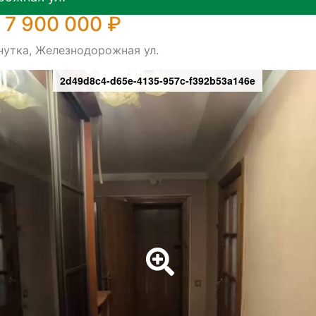
 7 900 000 ₽
нутка, Железнодорожная ул.
2d49d8c4-d65e-4135-957c-f392b53a146e