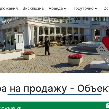
29
дложения
Эксклюзив
Аренда
Посуточно
Ос
1
а на продажу - Объе
ожная ул.