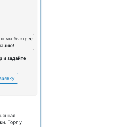
, и мы быстрее
мацию!
 и задайте
заявку
чшенная
и. Торг у