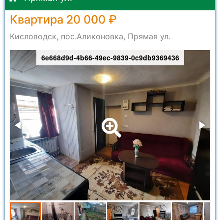
Квартира 20 000 ₽
Кисловодск, пос.Аликоновка, Прямая ул.
6e668d9d-4b66-49ec-9839-0c9db9369436