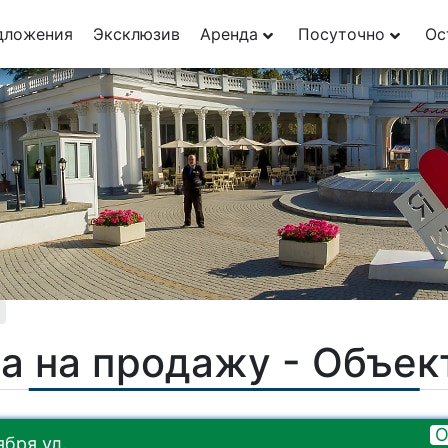
дложения
Эксклюзив
Аренда
Посуточно
Ос
а на продажу - Объе
О
бря ул.