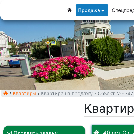
8 (928) 5555-929
Продажа
Спецпре
8 (928) 3054-111
/
Квартиры
/
Квартира на продажу - Объект №6347
Квартир
40 лет Октя
Оставить заявку