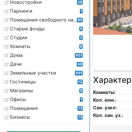
Новостройки
28
Паркинги
1
Помещения свободного назначения
85
Старые фонды
5
Студии
2
Комнаты
6
Дома
451
Дачи
49
Земельные участки
491
Характер
Гостиницы
12
Магазины
9
Комнаты:
Офисы
Кол. ком.:
1
Сан. узел:
Помещения
13
Кол. сан. уз.:
Бизнесы
13