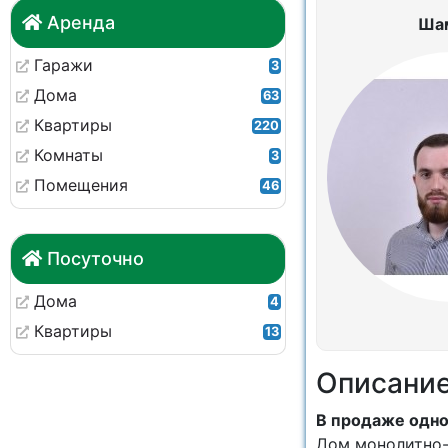
Аренда
Ша
Гаражи
3
Дома
63
Квартиры
220
Комнаты
3
Помещения
46
Посуточно
Дома
4
Квартиры
13
Описани
В продаже одно
Дом монолитно-