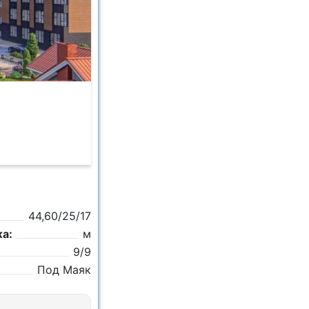
44,60/25/17
а:
м
9/9
Под Маяк