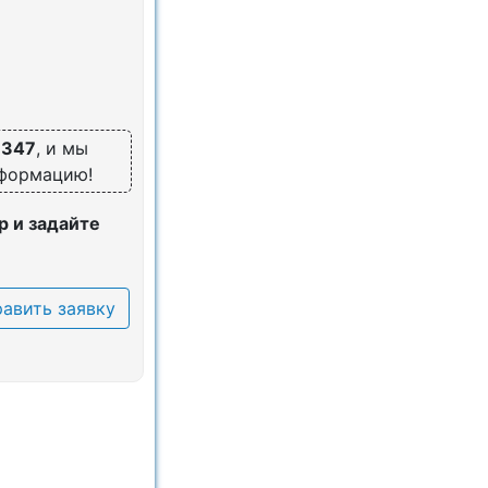
6347
, и мы
нформацию!
 и задайте
авить заявку