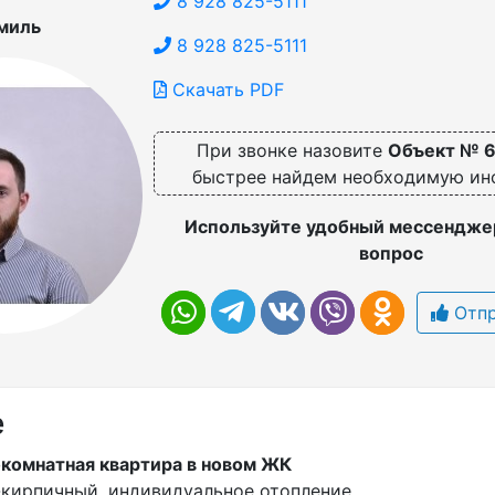
8 928 825-5111
миль
8 928 825-5111
Скачать PDF
При звонке назовите
Объект № 
быстрее найдем необходимую и
Используйте удобный мессенджер
вопрос
Отпр
е
комнатная квартира в новом ЖК
кирпичный, индивидуальное отопление