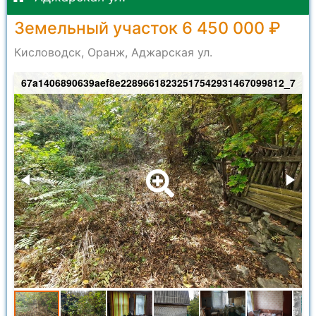
Земельный участок 6 450 000 ₽
Кисловодск, Оранж, Аджарская ул.
_8
67a1406890639aef8e22896618232517542931467099812_7
6