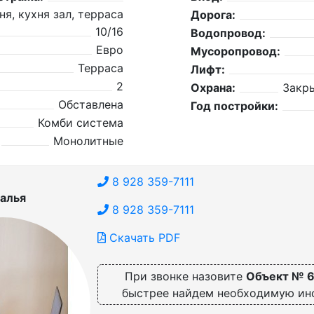
ня, кухня зал, терраса
Дорога:
10/16
Водопровод:
Евро
Мусоропровод:
Терраса
Лифт:
2
Охрана:
Закр
Обставлена
Год постройки:
Комби система
Монолитные
8 928 359-7111
алья
8 928 359-7111
Скачать PDF
При звонке назовите
Объект № 
быстрее найдем необходимую и