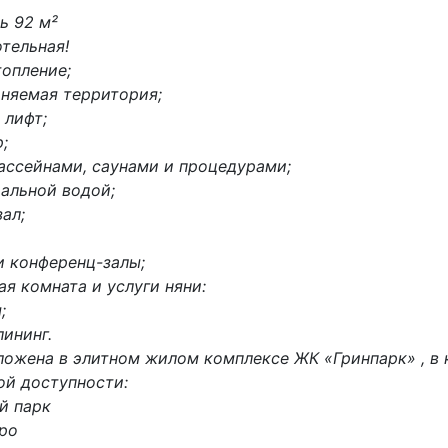
ь 92 м²
отельная!
топление;
аняемая территория;
 лифт;
;
ассейнами, саунами и процедурами;
альной водой;
ал;
и конференц-залы;
ая комната и услуги няни:
;
лининг.
ложена в элитном жилом комплексе ЖК «Гринпарк»
, в
вой доступности:
й парк
еро