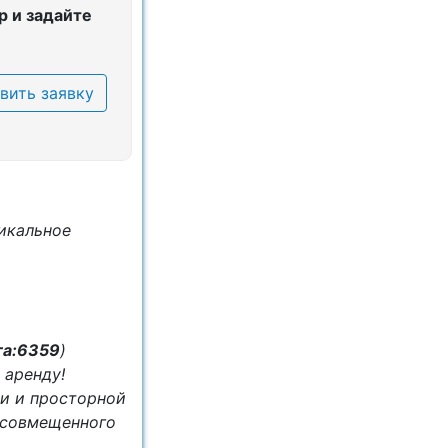
 и задайте
вить заявку
икальное
та:6359
)
 аренду!
ни и просторной
 совмещенного