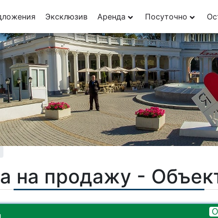
дложения
Эксклюзив
Аренда
Посуточно
Ос
а на продажу - Объе
О
.