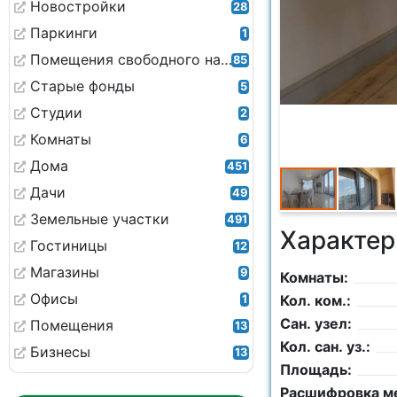
Новостройки
28
Паркинги
1
Помещения свободного назначения
85
Старые фонды
5
Студии
2
Комнаты
6
Дома
451
Дачи
49
Земельные участки
491
Характер
Гостиницы
12
Магазины
9
Комнаты:
Офисы
Кол. ком.:
1
Сан. узел:
Помещения
13
Кол. сан. уз.:
Бизнесы
13
Площадь:
Расшифровка м