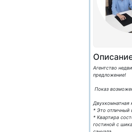
Описани
Агентство недв
предложение!
Показ возможен 
Двухкомнатная к
* Это отличный 
* Квартира сос
гостиной с шик
санузла.