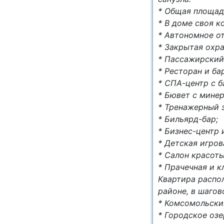
* Общая площад
* В доме своя к
* Автономное о
* Закрытая охр
* Пассажирский
* Ресторан и бар
* СПА-центр с б
* Бювет с минер
* Тренажерный з
* Бильярд-бар;
* Бизнес-центр 
* Детская игров
* Салон красоты
* Прачечная и к
Квартира распо
районе, в шаго
* Комсомольски
* Городское оз