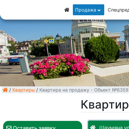
8 (928) 5555-929
Продажа
Спецпре
8 (928) 3054-111
/
Квартиры
/
Квартира на продажу - Объект №6359
Квартир
Шаумяна ул
Оставить заявку