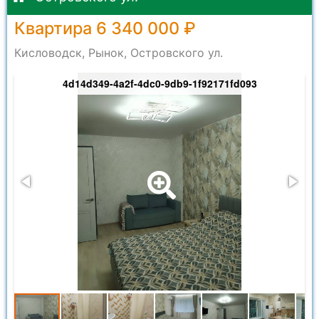
Квартира 6 340 000 ₽
Кисловодск, Рынок, Островского ул.
4d14d349-4a2f-4dc0-9db9-1f92171fd093