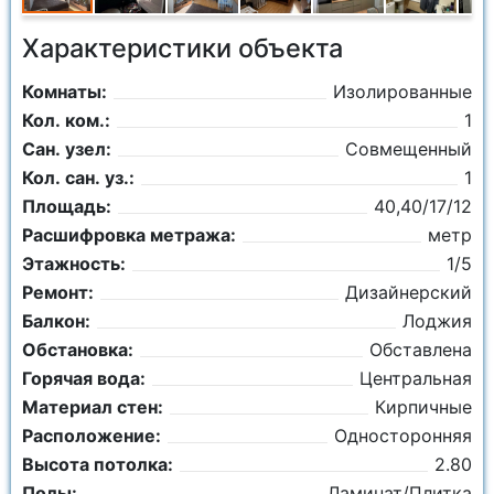
Характеристики объекта
Комнаты:
Изолированные
Кол. ком.:
1
Сан. узел:
Совмещенный
Кол. сан. уз.:
1
Площадь:
40,40/17/12
Расшифровка метража:
метр
Этажность:
1/5
Ремонт:
Дизайнерский
Балкон:
Лоджия
Обстановка:
Обставлена
Горячая вода:
Центральная
Материал стен:
Кирпичные
Расположение:
Односторонняя
Высота потолка:
2.80
Полы:
Ламинат/Плитка