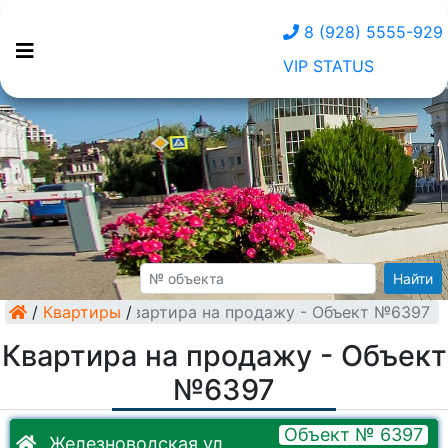
8 (928) 5555-929
VIP STATUS
Найти
/
Квартиры
Квартира на продажу - Объект №6397
/
Квартира на продажу - Объект
№6397
Объект № 6397
Железноводская ул.