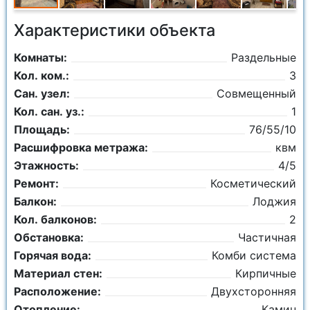
Характеристики объекта
Комнаты:
Раздельные
Кол. ком.:
3
Сан. узел:
Совмещенный
Кол. сан. уз.:
1
Площадь:
76/55/10
Расшифровка метража:
квм
Этажность:
4/5
Ремонт:
Косметический
Балкон:
Лоджия
Кол. балконов:
2
Обстановка:
Частичная
Горячая вода:
Комби система
Материал стен:
Кирпичные
Расположение:
Двухсторонняя
Отопление:
Камин