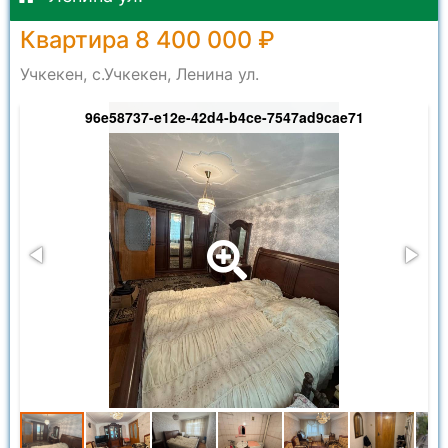
Квартира 8 400 000 ₽
Учкекен, с.Учкекен, Ленина ул.
96e58737-e12e-42d4-b4ce-7547ad9cae71