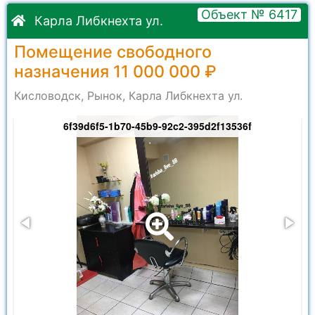
Объект № 6417
Карла Либкнехта ул.
Помещение свободного
назначения 11 000 000 ₽
Кисловодск, Рынок, Карла Либкнехта ул.
6f39d6f5-1b70-45b9-92c2-395d2f13536f