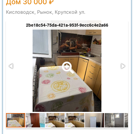
Дом 30 000 ₽
Кисловодск, Рынок, Крупской ул.
2be18c54-75da-421a-953f-9ecc6c4e2a66