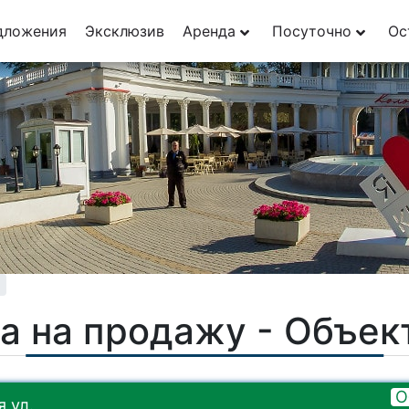
29
дложения
Эксклюзив
Аренда
Посуточно
Ос
1
а на продажу - Объе
О
 ул.