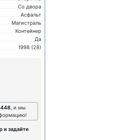
Со двора
Асфальт
Магистраль
Контейнер
Да
1998 (28)
6448
, и мы
нформацию!
 и задайте