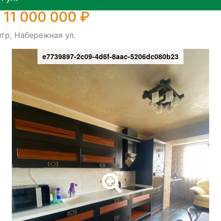
 11 000 000 ₽
тр, Набережная ул.
e7739897-2c09-4d6f-8aac-5206dc080b23