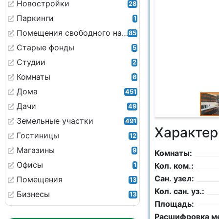
Новостройки
28
Паркинги
1
Помещения свободного назначения
85
Старые фонды
5
Студии
2
Комнаты
6
Дома
451
Дачи
49
Земельные участки
491
Характер
Гостиницы
12
Магазины
9
Комнаты:
Офисы
Кол. ком.:
1
Сан. узел:
Помещения
13
Кол. сан. уз.:
Бизнесы
13
Площадь:
Расшифровка м