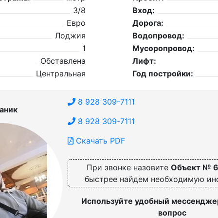
3/8
Вход:
Евро
Дорога:
Лоджия
Водопровод:
1
Мусоропровод:
Обставлена
Лифт:
Центральная
Год постройки:
8 928 309-7111
аник
8 928 309-7111
Скачать PDF
При звонке назовите
Объект № 
быстрее найдем необходимую и
Используйте удобный мессенджер
вопрос