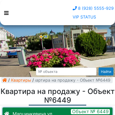
8 (928) 5555-929
VIP STATUS
Найти
/
Квартиры
Квартира на продажу - Объект №6449
/
Квартира на продажу - Объект
№6449
Объект № 6449
Марцинкевича ул.