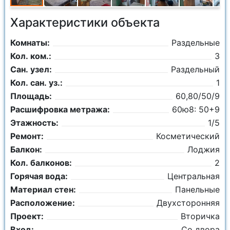
Характеристики объекта
Комнаты:
Раздельные
Кол. ком.:
3
Сан. узел:
Раздельный
Кол. сан. уз.:
1
Площадь:
60,80/50/9
Расшифровка метража:
60ю8: 50+9
Этажность:
1/5
Ремонт:
Косметический
Балкон:
Лоджия
Кол. балконов:
2
Горячая вода:
Центральная
Материал стен:
Панельные
Расположение:
Двухсторонняя
Проект:
Вторичка
Вход:
Со двора