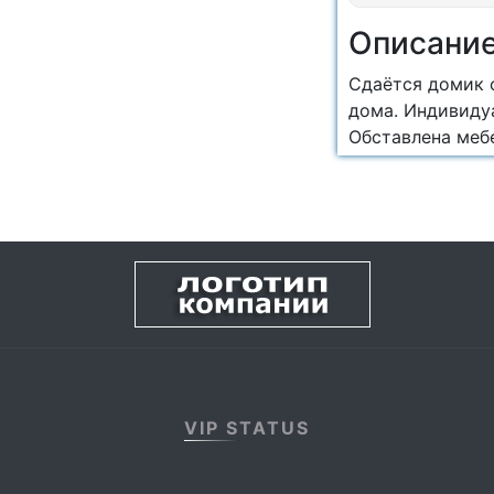
Описани
Сдаётся домик о
дома. Индивидуа
Обставлена меб
VIP STATUS