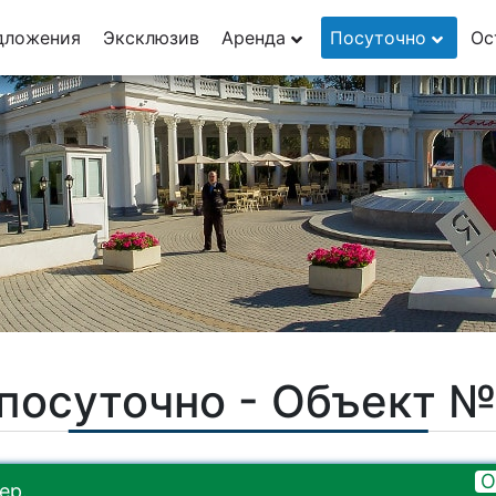
дложения
Эксклюзив
Аренда
Посуточно
Ос
посуточно - Объект 
О
ер.