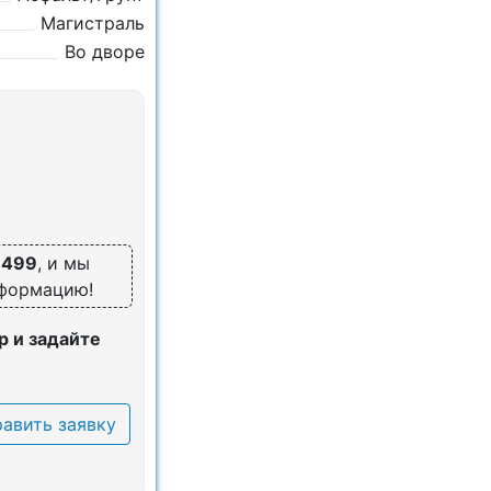
Магистраль
Во дворе
6499
, и мы
нформацию!
 и задайте
авить заявку