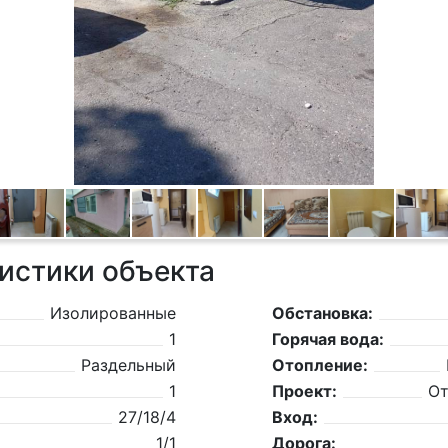
истики объекта
Изолированные
Обстановка:
1
Горячая вода:
Раздельный
Отопление:
1
Проект:
От
27/18/4
Вход:
1/1
Дорога: