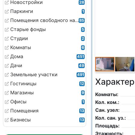
Новостройки
28
Паркинги
1
Помещения свободного назначения
85
Старые фонды
5
Студии
2
Комнаты
6
Дома
451
Дачи
49
Земельные участки
491
Характер
Гостиницы
12
Магазины
9
Комнаты:
Офисы
Кол. ком.:
1
Сан. узел:
Помещения
13
Кол. сан. уз.:
Бизнесы
13
Площадь:
Этажность: